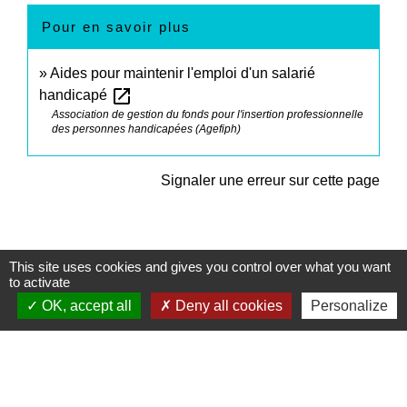
Pour en savoir plus
Aides pour maintenir l'emploi d'un salarié
open_in_new
handicapé
Association de gestion du fonds pour l'insertion professionnelle
des personnes handicapées (Agefiph)
Signaler une erreur sur cette page
This site uses cookies and gives you control over what you want
to activate
Contacts
OK, accept all
Deny all cookies
Personalize
Commune de Sturzelbronn
5 rue de l'Abbaye
57230 Sturzelbronn - FRANCE
+33 3 72 29 01 51