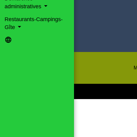
administratives
Restaurants-Campings-
Gîte
language
M