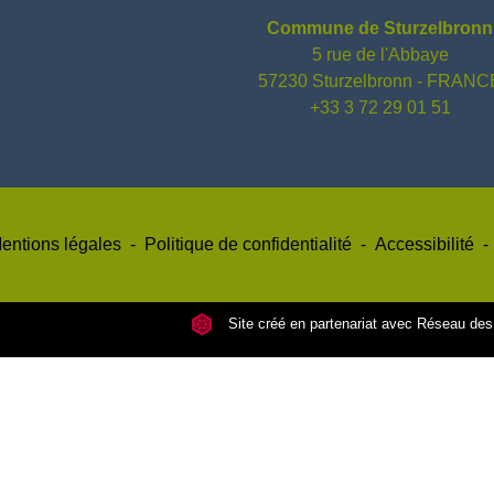
Commune de Sturzelbronn
5 rue de l'Abbaye
57230 Sturzelbronn - FRANC
+33 3 72 29 01 51
entions légales
-
Politique de confidentialité
-
Accessibilité
-
Site créé en partenariat avec Réseau d