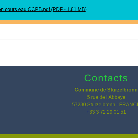
on cours eau CCPB.pdf (PDF - 1.81 MB)
Contacts
Commune de Sturzelbronn
5 rue de l'Abbaye
57230 Sturzelbronn - FRANC
+33 3 72 29 01 51