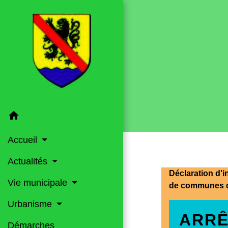
home
Accueil
Actualités
Déclaration d'i
Vie municipale
de communes d
Urbanisme
ARRÊ
Démarches