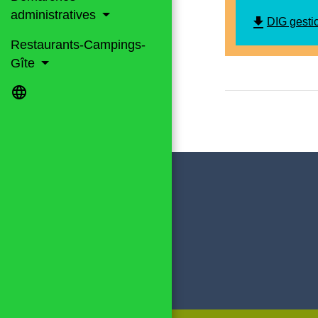
administratives
file_download
DIG gesti
Restaurants-Campings-
Gîte
language