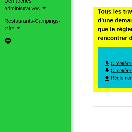
Démarches
administratives
Tous les tr
d'une deman
Restaurants-Campings-
Gîte
que le règl
rencontrer d
language
file_download
Cimetière 
file_download
Cimetière
file_download
Réglement