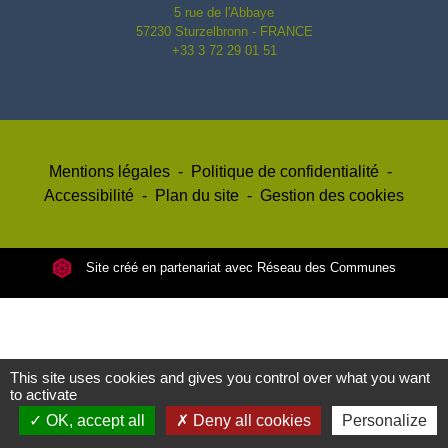
5 rue de l'Abbaye
57230 Sturzelbronn - FRANCE
+33 3 72 29 01 51
Mentions légales
-
Politique de confidentialité
-
Accessibilité
-
Plan du site
-
Gestion des cookies
Site créé en partenariat avec Réseau des Communes
This site uses cookies and gives you control over what you want
to activate
OK, accept all
Deny all cookies
Personalize