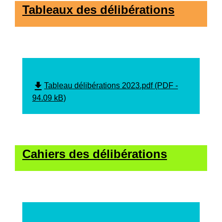
Tableaux des délibérations
file_download
Tableau délibérations 2023.pdf (PDF -
94.09 kB)
Cahiers des délibérations