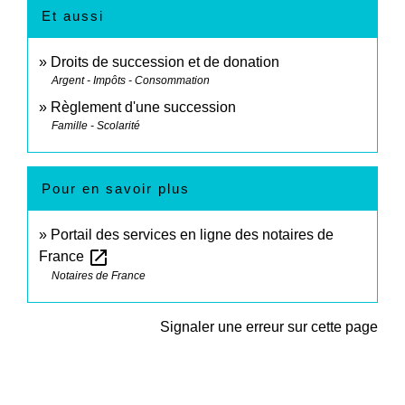
Et aussi
Droits de succession et de donation
Argent - Impôts - Consommation
Règlement d'une succession
Famille - Scolarité
Pour en savoir plus
Portail des services en ligne des notaires de
open_in_new
France
Notaires de France
Signaler une erreur sur cette page