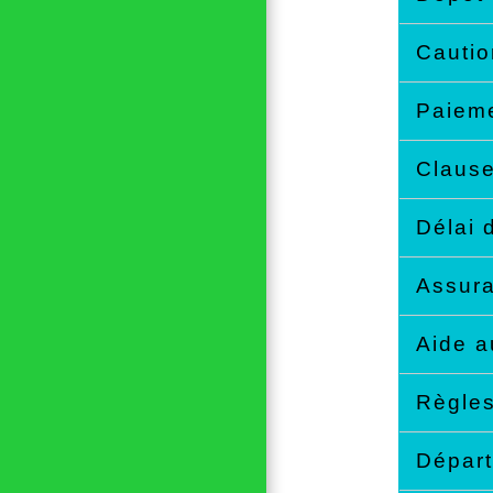
Cauti
Paieme
Clause
Délai 
Assur
Aide a
Règles
Départ