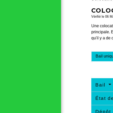
COLOC
Vérifié le 06 M
Une colocati
principale. 
qu'il y a de
Bail uniq
Bail
État d
Dépôt 