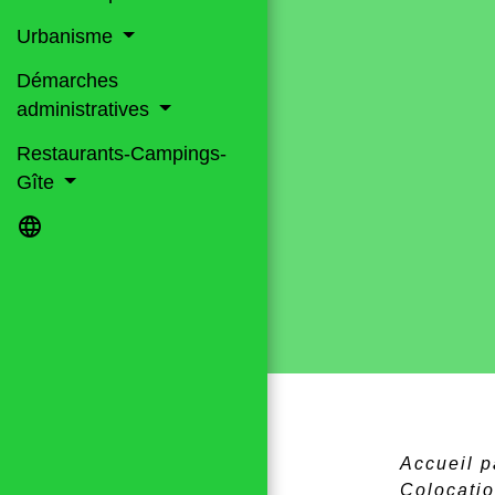
Urbanisme
Démarches
administratives
Restaurants-Campings-
Gîte
language
Accueil p
Colocatio