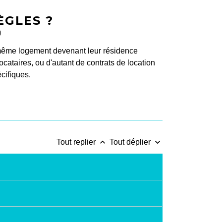
ÈGLES ?
)
même logement devenant leur résidence
ocataires, ou d'autant de contrats de location
écifiques.
keyboard_arrow_up
keyboard_arrow_down
Tout replier
Tout déplier