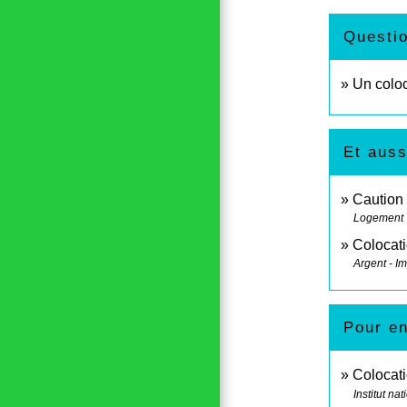
Questi
Un coloc
Et auss
Caution 
Logement
Colocati
Argent - I
Pour en
Colocati
Institut n