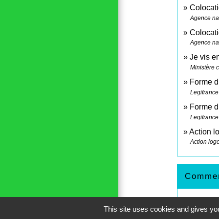
Colocati
Agence nat
Colocati
Agence nat
Je vis e
Ministère 
Forme du
Legifrance
Forme d
Legifrance
Action l
Action log
Comment
Je pars
This site uses cookies and gives you
Je dém