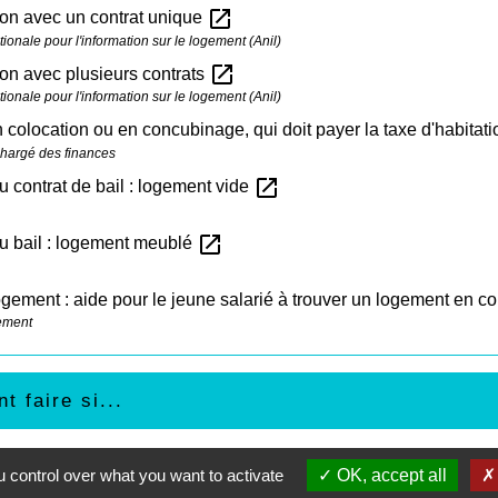
open_in_new
on avec un contrat unique
ionale pour l'information sur le logement (Anil)
open_in_new
on avec plusieurs contrats
ionale pour l'information sur le logement (Anil)
n colocation ou en concubinage, qui doit payer la taxe d'habitat
chargé des finances
open_in_new
 contrat de bail : logement vide
open_in_new
u bail : logement meublé
ogement : aide pour le jeune salarié à trouver un logement en c
ement
 faire si...
 de chez mes parents
 control over what you want to activate
OK, accept all
énage