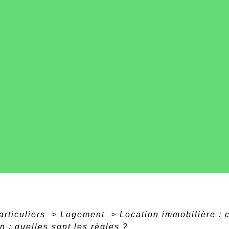
articuliers
>
Logement
>
Location immobilière : c
n : quelles sont les règles ?