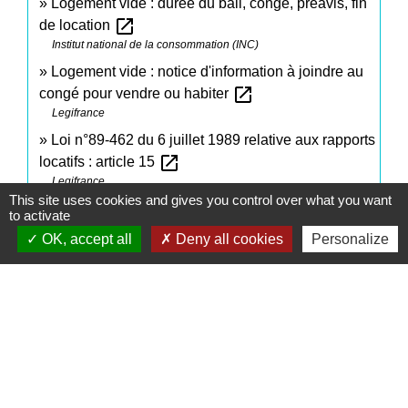
Logement vide : durée du bail, congé, préavis, fin
open_in_new
de location
Institut national de la consommation (INC)
Logement vide : notice d'information à joindre au
open_in_new
congé pour vendre ou habiter
Legifrance
Loi n°89-462 du 6 juillet 1989 relative aux rapports
open_in_new
locatifs : article 15
Legifrance
This site uses cookies and gives you control over what you want
Loi n° 48-1360 du 1 septembre 1948 : article 13
to activate
open_in_new
OK, accept all
Deny all cookies
Personalize
Legifrance
Signaler une erreur sur cette page