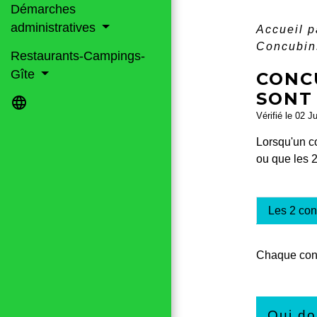
Démarches
administratives
Accueil p
Concubins
Restaurants-Campings-
Gîte
CONC
SONT 
language
Vérifié le 02 J
Lorsqu'un c
ou que les 2
Les 2 con
Chaque con
Qui do