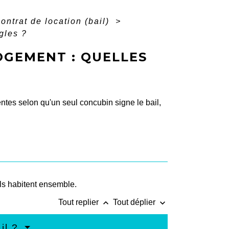
ontrat de location (bail)
>
gles ?
OGEMENT : QUELLES
rentes selon qu'un seul concubin signe le bail,
ls habitent ensemble.
keyboard_arrow_up
keyboard_arrow_down
Tout replier
Tout déplier
ail ?