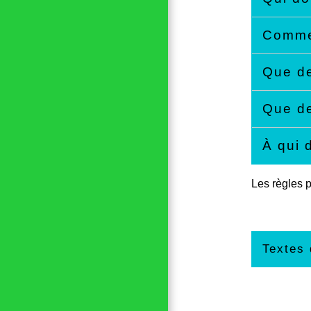
Commen
Que de
Que de
À qui 
Les règles p
Textes 