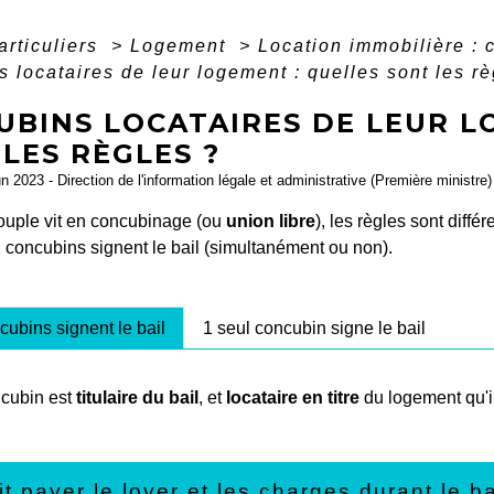
articuliers
>
Logement
>
Location immobilière : c
 locataires de leur logement : quelles sont les rè
UBINS LOCATAIRES DE LEUR L
LES RÈGLES ?
un 2023 - Direction de l'information légale et administrative (Première ministre)
ouple vit en concubinage (ou
union libre
), les règles sont diffé
 concubins signent le bail (simultanément ou non).
cubins signent le bail
1 seul concubin signe le bail
cubin est
titulaire du bail
, et
locataire en titre
du logement qu'i
it payer le loyer et les charges durant le b