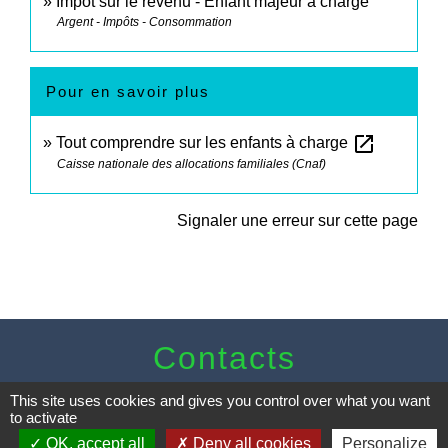
Impôt sur le revenu - Enfant majeur à charge
Argent - Impôts - Consommation
Pour en savoir plus
open_in_new
Tout comprendre sur les enfants à charge
Caisse nationale des allocations familiales (Cnaf)
Signaler une erreur sur cette page
Contacts
Commune de Sturzelbronn
This site uses cookies and gives you control over what you want
5 rue de l'Abbaye
to activate
57230 Sturzelbronn - FRANCE
OK, accept all
Deny all cookies
Personalize