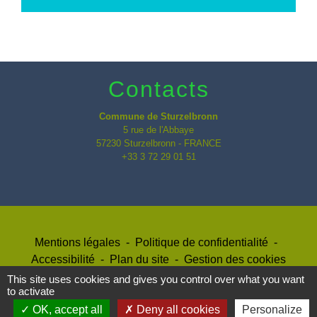
Contacts
Commune de Sturzelbronn
5 rue de l'Abbaye
57230 Sturzelbronn - FRANCE
+33 3 72 29 01 51
Mentions légales
-
Politique de confidentialité
-
Accessibilité
-
Plan du site
-
Gestion des cookies
This site uses cookies and gives you control over what you want
to activate
OK, accept all
Deny all cookies
Personalize
Site créé en partenariat avec Réseau des Communes