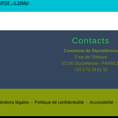
(PDF - 0.26Mo)
Contacts
Commune de Sturzelbronn
5 rue de l'Abbaye
57230 Sturzelbronn - FRANC
+33 3 72 29 01 51
entions légales
-
Politique de confidentialité
-
Accessibilité
-