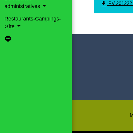
file_download
PV 201222 
administratives
Restaurants-Campings-
Gîte
language
M