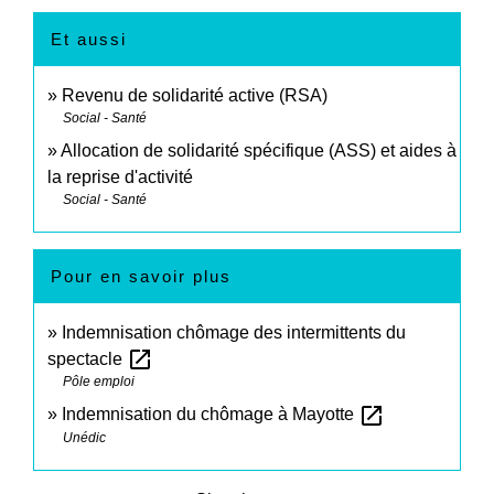
Et aussi
Revenu de solidarité active (RSA)
Social - Santé
Allocation de solidarité spécifique (ASS) et aides à
la reprise d'activité
Social - Santé
Pour en savoir plus
Indemnisation chômage des intermittents du
open_in_new
spectacle
Pôle emploi
open_in_new
Indemnisation du chômage à Mayotte
Unédic