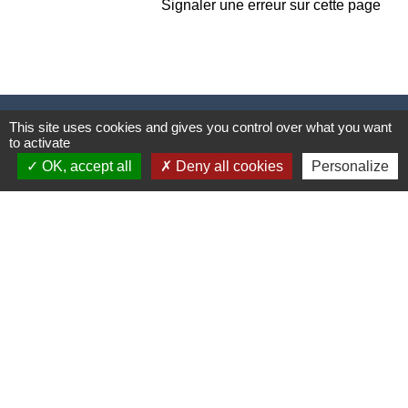
Signaler une erreur sur cette page
Contacts
This site uses cookies and gives you control over what you want
to activate
OK, accept all
Deny all cookies
Personalize
Commune de Sturzelbronn
5 rue de l'Abbaye
57230 Sturzelbronn - FRANCE
+33 3 72 29 01 51
Mentions légales
-
Politique de confidentialité
-
Accessibilité
-
Plan du site
-
Gestion des cookies