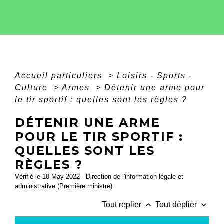
Accueil particuliers
>
Loisirs - Sports -
Culture
>
Armes
>
Détenir une arme pour
le tir sportif : quelles sont les règles ?
DÉTENIR UNE ARME
POUR LE TIR SPORTIF :
QUELLES SONT LES
RÈGLES ?
Vérifié le 10 May 2022 - Direction de l'information légale et
administrative (Première ministre)
keyboard_arrow_up
keyboard_arrow_down
Tout replier
Tout déplier