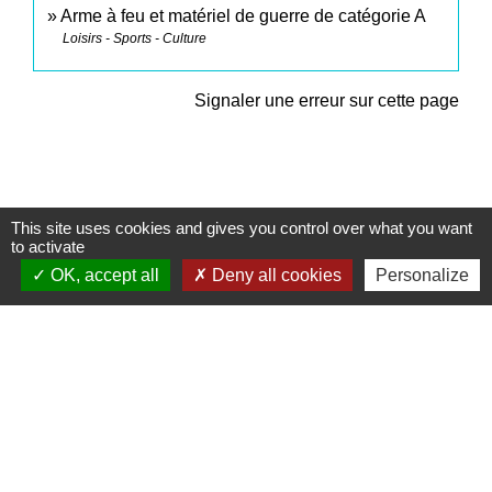
Arme à feu et matériel de guerre de catégorie A
Loisirs - Sports - Culture
Signaler une erreur sur cette page
This site uses cookies and gives you control over what you want
Contacts
to activate
OK, accept all
Deny all cookies
Personalize
Commune de Sturzelbronn
5 rue de l'Abbaye
57230 Sturzelbronn - FRANCE
+33 3 72 29 01 51
Mentions légales
-
Politique de confidentialité
-