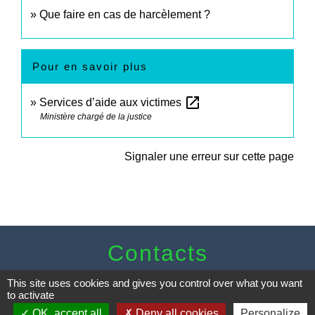
Que faire en cas de harcèlement ?
Pour en savoir plus
open_in_new
Services d’aide aux victimes
Ministère chargé de la justice
Signaler une erreur sur cette page
Contacts
Commune de Sturzelbronn
This site uses cookies and gives you control over what you want
5 rue de l'Abbaye
to activate
57230 Sturzelbronn - FRANCE
OK, accept all
Deny all cookies
Personalize