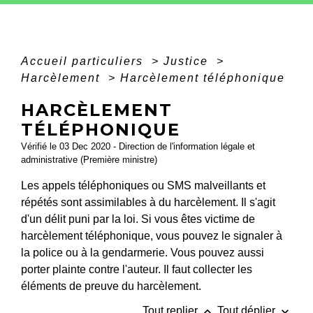
Accueil particuliers
>
Justice
>
Harcèlement
>
Harcèlement téléphonique
HARCÈLEMENT
TÉLÉPHONIQUE
Vérifié le 03 Dec 2020 - Direction de l'information légale et
administrative (Première ministre)
Les appels téléphoniques ou SMS malveillants et
répétés sont assimilables à du harcèlement. Il s'agit
d'un délit puni par la loi. Si vous êtes victime de
harcèlement téléphonique, vous pouvez le signaler à
la police ou à la gendarmerie. Vous pouvez aussi
porter plainte contre l'auteur. Il faut collecter les
éléments de preuve du harcèlement.
keyboard_arrow_up
keyboard_arrow_down
Tout replier
Tout déplier