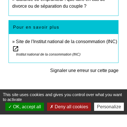
divorce ou de séparation du couple ?
Pour en savoir plus
Site de l'Institut national de la consommation (INC)
open_in_new
Institut national de la consommation (INC)
Signaler une erreur sur cette page
This site uses cookies and gives you control over what you want
to activate
OK, accept all
Deny all cookies
Personalize
Contacts
Commune de Sturzelbronn
5 rue de l'Abbaye