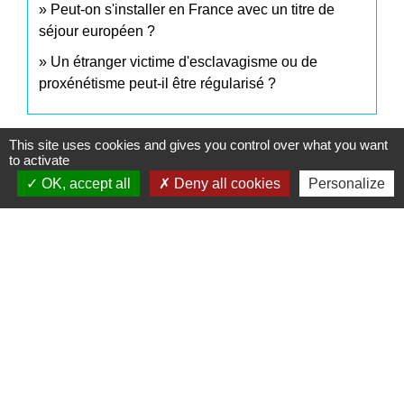
Peut-on s'installer en France avec un titre de
séjour européen ?
Un étranger victime d'esclavagisme ou de
proxénétisme peut-il être régularisé ?
This site uses cookies and gives you control over what you want
Et aussi
to activate
OK, accept all
Deny all cookies
Personalize
Séjour en France de la famille d'un citoyen
européen
Étranger - Europe
Certificat de résidence d'1 an pour Algérien
Étranger - Europe
Signaler une erreur sur cette page