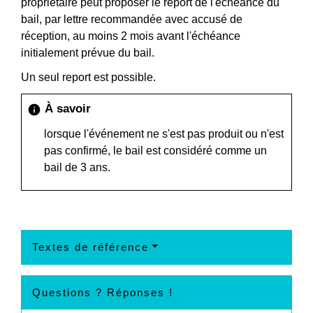
propriétaire peut proposer le report de l'échéance du
bail, par lettre recommandée avec accusé de
réception, au moins 2 mois avant l'échéance
initialement prévue du bail.
Un seul report est possible.
À savoir
info
lorsque l'événement ne s'est pas produit ou n'est
pas confirmé, le bail est considéré comme un
bail de 3 ans.
Textes de référence
Questions ? Réponses !