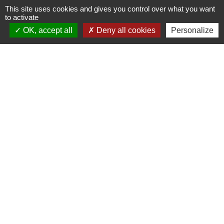
This site uses cookies and gives you control over what you want
Attestation sur l'honneur d'un particulier de
to activate
non-participation à 2 autres ventes au déballage
OK, accept all
Deny all cookies
Personalize
Contacts
Commune de Sturzelbronn
5 rue de l'Abbaye
57230 Sturzelbronn - FRANCE
+33 3 72 29 01 51
Mentions légales
-
Politique de confidentialité
-