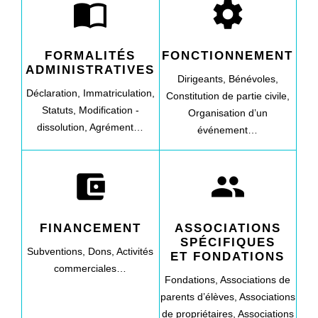
import_contacts
settings
FORMALITÉS
FONCTIONNEMENT
ADMINISTRATIVES
Dirigeants,
Bénévoles,
Déclaration,
Immatriculation,
Constitution de partie civile,
Statuts,
Modification -
Organisation d’un
dissolution,
Agrément…
événement…
account_balance_wallet
group
FINANCEMENT
ASSOCIATIONS
SPÉCIFIQUES
Subventions,
Dons,
Activités
ET FONDATIONS
commerciales…
Fondations,
Associations de
parents d’élèves,
Associations
de propriétaires,
Associations